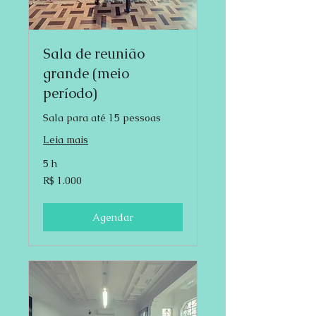
Sala de reunião
grande (meio
período)
Sala para até 15 pessoas
Leia mais
5 h
1.000
R$ 1.000
Reais
brasileiros
Agendar