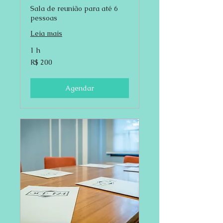
Sala de reunião para até 6
pessoas
Leia mais
1 h
200
R$ 200
Reais
brasileiros
Agendar