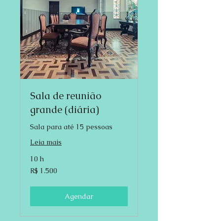
Sala de reunião
grande (diária)
Sala para até 15 pessoas
Leia mais
10 h
1.500
R$ 1.500
Reais
brasileiros
Agendar