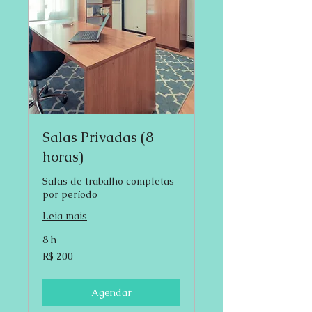
Salas Privadas (8
horas)
Salas de trabalho completas
por período
Leia mais
8 h
200
R$ 200
Reais
brasileiros
Agendar