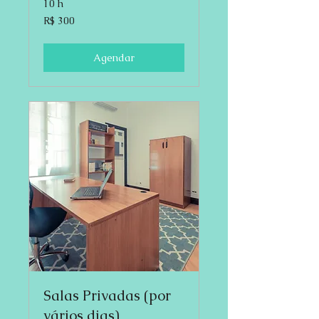
10 h
300
R$ 300
Reais
brasileiros
Agendar
Salas Privadas (por
vários dias)