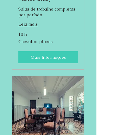
Salas de trabalho completas
por período
Leia mais
10 h
Consultar
Consultar planos
planos
Mais Informações