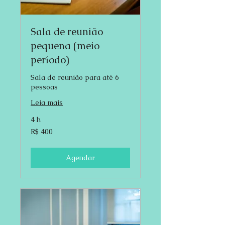
Sala de reunião
pequena (meio
período)
Sala de reunião para até 6
pessoas
Leia mais
4 h
400
R$ 400
Reais
brasileiros
Agendar