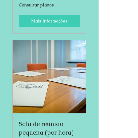
Consultar
Consultar planos
planos
Mais Informações
Sala de reunião
pequena (por hora)