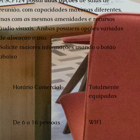
A SCP124 possui
duas opções
de salas de
reunião, com capacidades máximas diferentes,
mas com as mesmas amenidades e recursos
áudio visuais. Ambas possuem opções variadas
de alocação e uso.
Solicite maiores informações usando o botão
abaixo
Horário Comercial
Totalmente
equipadas
WIFI
De 6 a 16 pessoas