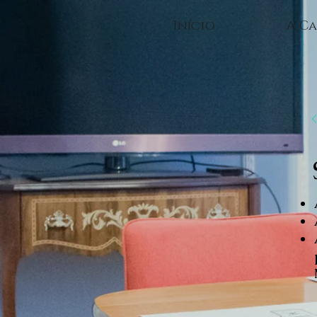
Início
A Ca
<