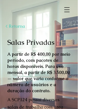
< Retorna
Salas Privadas
A partir de R$ 400,00 por meio
período, com pacotes de
horas disponíveis. Para uso
mensal, a partir de R$ 3.500,00
— valor que varia conforme o
número de usuários e a
duração do contrato.
A SCP124 possui diversas
salas de trabalho com área