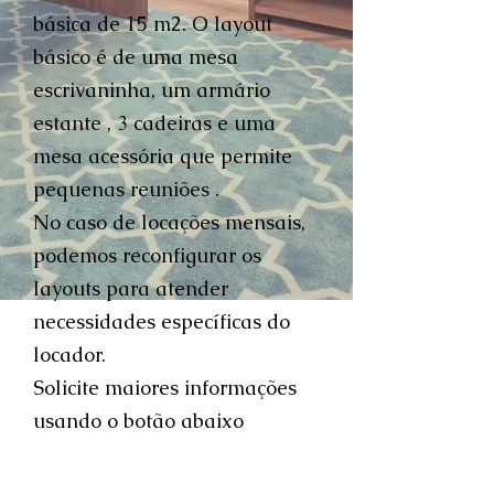
básica de 15 m2. O layout
básico é de uma mesa
escrivaninha, um armário
estante , 3 cadeiras e uma
mesa acessória que permite
pequenas reuniões .
No caso de locações mensais,
podemos reconfigurar os
layouts para atender
necessidades específicas do
locador.
Solicite maiores informações
usando o botão abaixo